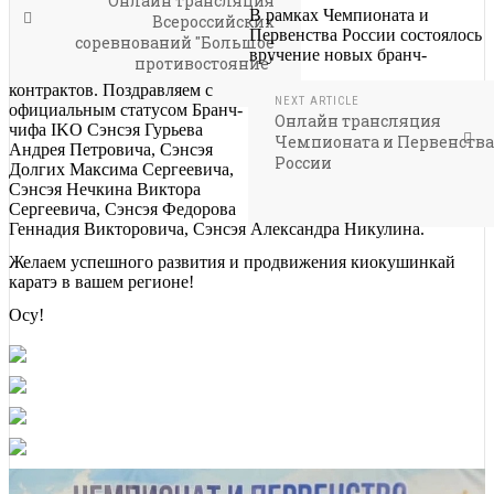
Онлайн трансляция
В рамках Чемпионата и
Всероссийских
Первенства России состоялось
соревнований "Большое
вручение новых бранч-
противостояние"
контрактов. Поздравляем с
NEXT ARTICLE
официальным статусом Бранч-
Онлайн трансляция
чифа IKO Сэнсэя Гурьева
Чемпионата и Первенства
Андрея Петровича, Сэнсэя
России
Долгих Максима Сергеевича,
Сэнсэя Нечкина Виктора
Сергеевича, Сэнсэя Федорова
Геннадия Викторовича, Сэнсэя Александра Никулина.
Желаем успешного развития и продвижения киокушинкай
каратэ в вашем регионе!
Осу!