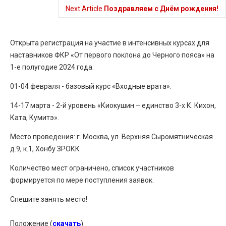
Next Article
Поздравляем с Днём рождения!
Открыта регистрация на участие в интенсивных курсах для
наставников ФКР «От первого поклона до Черного пояса» на
1-е полугодие 2024 года.
01-04 февраля - базовый курс «Входные врата».
14-17 марта - 2-й уровень
«К
иокушин
–
единство
3-х К: К
ихон
,
К
ата
, К
умитэ
».
Место проведения: г.
Москва, ул. Верхняя Сыромятническая
д.9, к.1, Хонбу ЗРОКК
Количество мест ограничено, список участников
формируется по мере поступления заявок.
Спешите занять место!
Положение (
скачать
)