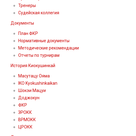
Тренеры
Судейская коллегия
Документы
План ФКР
Нормативные документы
Методические рекомендации
Отчеты по турнирам
История Киокушинкай
Масутацу Ояма
IKO Kyokushinkaikan
Шокэи Мацуи
Доджокун
ФКР
ЗРОКК
ВРМОКК
ЦРОКК