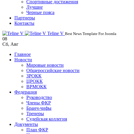
Спортивные достижения
Лучшие
Черные пояса
Партнеры
Контакты
Teline V
Best News Template For Joomla
08
Сб
,
Авг
Главное
Новости
Мировые новости
Общероссийские новости
ЗРОКК
ЦРОКК
ВРМОКК
Федерация
Руководство
Члены ФКР
Бранч-чифы
Тренеры
Судейская коллегия
Документы
План ФКР