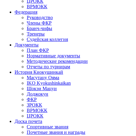
ЦРОКК
ВРМОКК
Федерация
Руководство
Члены ФКР
Бранч-чифы
Тренеры
Судейская коллегия
Документы
План ФКР
Нормативные документы
Методические рекомендации
Отчеты по турнирам
История Киокушинкай
Масутацу Ояма
IKO Kyokushinkaikan
Шокэи Мацуи
Доджокун
ФКР
ЗРОКК
ВРМОКК
ЦРОКК
Доска почета
Спортивные звания
Почетные звания и награды