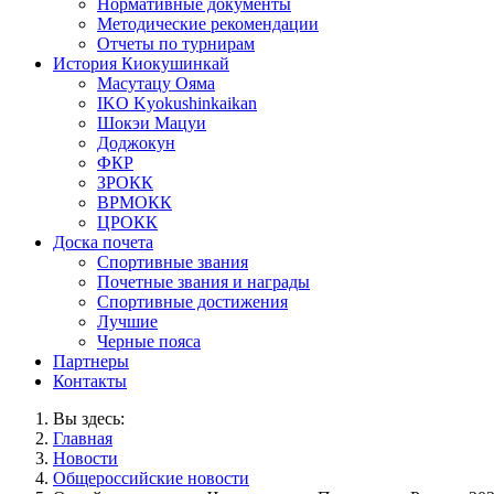
Нормативные документы
Методические рекомендации
Отчеты по турнирам
История Киокушинкай
Масутацу Ояма
IKO Kyokushinkaikan
Шокэи Мацуи
Доджокун
ФКР
ЗРОКК
ВРМОКК
ЦРОКК
Доска почета
Спортивные звания
Почетные звания и награды
Спортивные достижения
Лучшие
Черные пояса
Партнеры
Контакты
Вы здесь:
Главная
Новости
Общероссийские новости