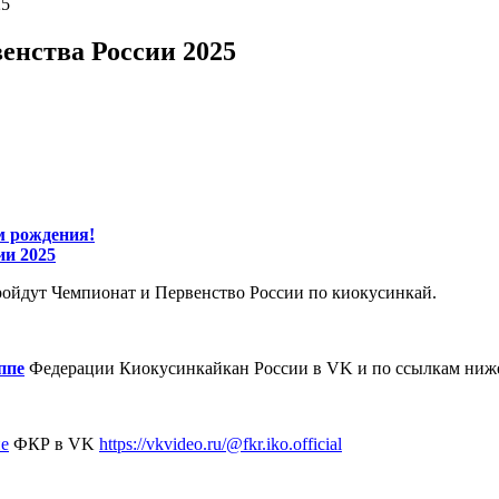
25
енства России 2025
м рождения!
ии 2025
пройдут Чемпионат и Первенство России по киокусинкай.
ппе
Федерации Киокусинкайкан России в VK и по ссылкам ниж
пе
ФКР в VK
https://vkvideo.ru/@fkr.iko.official