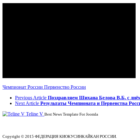
Чемпионат России
Первенство России
Previous Article
Поздравляем Шихана Белова В.Б. с днё
Next Article
Результаты Чемпионата и Первенства Росс
Teline V
Best News Template For Joomla
Copyright © 2015 ФЕДЕРАЦИЯ КИОКУСИНКАЙКАН РОССИИ.