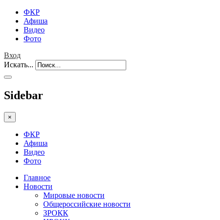
ФКР
Афиша
Видео
Фото
Вход
Искать...
Sidebar
×
ФКР
Афиша
Видео
Фото
Главное
Новости
Мировые новости
Общероссийские новости
ЗРОКК