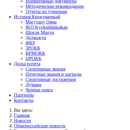
Нормативные документы
Методические рекомендации
Отчеты по турнирам
История Киокушинкай
Масутацу Ояма
IKO Kyokushinkaikan
Шокэи Мацуи
Доджокун
ФКР
ЗРОКК
ВРМОКК
ЦРОКК
Доска почета
Спортивные звания
Почетные звания и награды
Спортивные достижения
Лучшие
Черные пояса
Партнеры
Контакты
Вы здесь:
Главная
Новости
Общероссийские новости