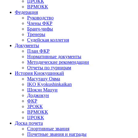
ЦРОКК
ВРМОКК
Федерация
Руководство
Члены ФКР
Бранч-чифы
Тренеры
Судейская коллегия
Документы
План ФКР
Нормативные документы
Методические рекомендации
Отчеты по турнирам
История Киокушинкай
Масутацу Ояма
IKO Kyokushinkaikan
Шокэи Мацуи
Доджокун
ФКР
ЗРОКК
ВРМОКК
ЦРОКК
Доска почета
Спортивные звания
Почетные звания и награды