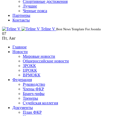
Спортивные достижения
Лучшие
Черные пояса
Партнеры
Контакты
Teline V
Best News Template For Joomla
07
Пт
,
Авг
Главное
Новости
Мировые новости
Общероссийские новости
ЗРОКК
ЦРОКК
ВРМОКК
Федерация
Руководство
Члены ФКР
Бранч-чифы
Тренеры
Судейская коллегия
Документы
План ФКР