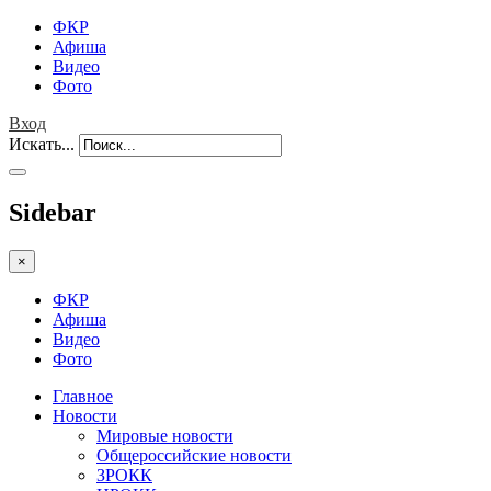
ФКР
Афиша
Видео
Фото
Вход
Искать...
Sidebar
×
ФКР
Афиша
Видео
Фото
Главное
Новости
Мировые новости
Общероссийские новости
ЗРОКК