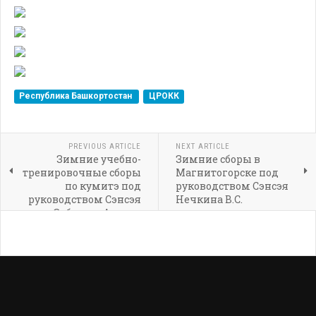
Республика Башкортостан
ЦРОКК
PREVIOUS ARTICLE
NEXT ARTICLE
Зимние учебно-
Зимние сборы в
тренировочные сборы
Магнитогорске под
по кумитэ под
руководством Сэнсэя
руководством Сэнсэя
Нечкина В.С.
Зубарева Артема