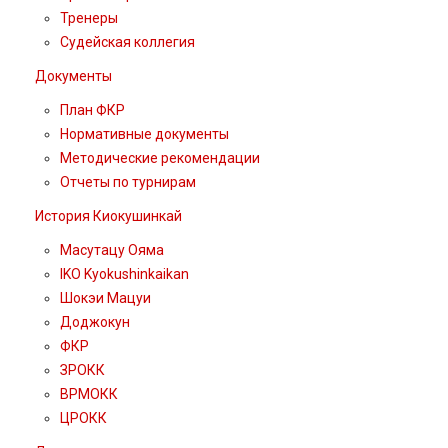
Тренеры
Судейская коллегия
Документы
План ФКР
Нормативные документы
Методические рекомендации
Отчеты по турнирам
История Киокушинкай
Масутацу Ояма
IKO Kyokushinkaikan
Шокэи Мацуи
Доджокун
ФКР
ЗРОКК
ВРМОКК
ЦРОКК