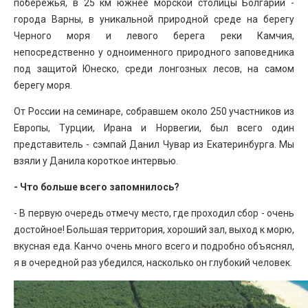
побережья, в 25 км южнее морской столицы Болгарии -
города Варны, в уникальной природной среде на берегу
Черного моря и левого берега реки Камчия,
непосредственно у одноименного природного заповедника
под защитой Юнеско, среди лонгозных лесов, на самом
берегу моря.
От России на семинаре, собравшем около 250 участников из
Европы, Турции, Ирана и Норвегии, был всего один
представитель - сэмпай Данил Чувар из Екатеринбурга. Мы
взяли у Данила короткое интервью.
- Что больше всего запомнилось?
- В первую очередь отмечу место, где проходил сбор - очень
достойное! Большая территория, хороший зал, выход к морю,
вкусная еда. Канчо очень много всего и подробно объяснял,
я в очередной раз убедился, насколько он глубокий человек.