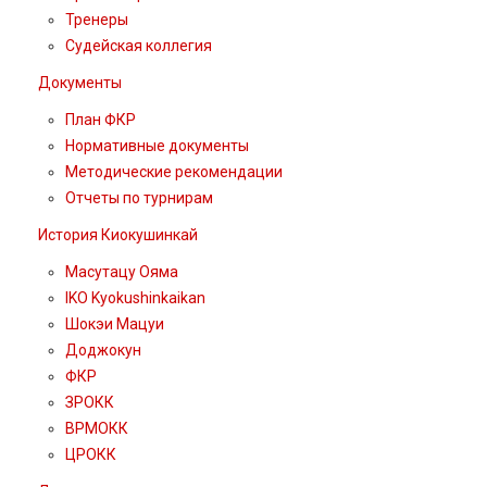
Тренеры
Судейская коллегия
Документы
План ФКР
Нормативные документы
Методические рекомендации
Отчеты по турнирам
История Киокушинкай
Масутацу Ояма
IKO Kyokushinkaikan
Шокэи Мацуи
Доджокун
ФКР
ЗРОКК
ВРМОКК
ЦРОКК