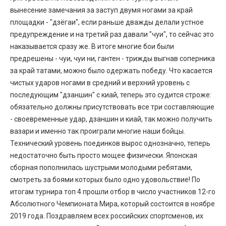
вынесение замечания за заступ двумя ногами за край
площадки - "дзёгаи", если раньше дважды делали устное
предупреждение и на третий раз давали "чуи", то сейчас это
наказывается сразу же. В итоге многие бои были
предрешены - чуи, чуи ни, гантен - трижды выгнав соперника
за край татами, можно было одержать победу. Что касается
чистых ударов ногами в средний и верхний уровень с
последующим "дзаншин" с киай, теперь это судится строже:
обязательно должны присутствовать все три составляющие
- своевременные удар, дзаншин и киай, так можно получить
вазари и именно так проиграли многие наши бойцы.
Технический уровень поединков вырос однозначно, теперь
недостаточно быть просто мощее физически. Японская
сборная пополнилась шустрыми молодыми ребятами,
смотреть за боями которых было одно удовольствие! По
итогам турнира топ 4 прошли отбор в число участников 12-го
Абсолютного Чемпионата Мира, который состоится в ноябре
2019 года. Поздравляем всех российских спортсменов, их