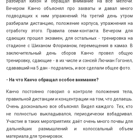
разбирал кихон и обращал внимание на все мелочи.
Вечером Канчо объяснял про захваты и давал много
подводящих к ним упражнений. На третий день утром
разбирали дистанцию, положение корпуса, упражнения на
отработку этого. Правила семи-контакта. Вечером для
сдающих прошел экзамен, для остальных - тренировка на
стадионе с Шиханом Флорианом, перемещения в камаэ. В
заключительный день сборов Канчо провел общую
тренировку, сдающие - в их числе и сэнсей Лючиан Гогонел,
сдававший на 5 дан - подрались, и все сделали общее фото.
- На что Канчо обращал особое внимание?
Канчо постоянно говорил о контроле положения тела,
правильной дистанции и концентрации на том, что делаешь.
Очень досконально все объяснял. Видел каждого. Тех, кто
не полностью выкладывался, периодически взбадривал.
Участие в таких мероприятиях даёт очень много почвы для
дальнейших размышлений и колоссальный объем
материала для тренировок.