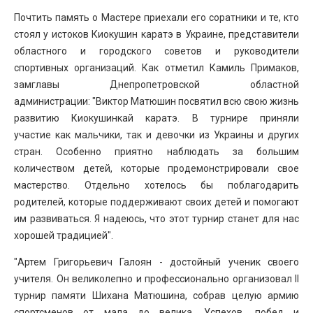
Почтить память о Мастере приехали его соратники и те, кто
стоял у истоков Киокушин каратэ в Украине, представители
областного и городского советов и руководители
спортивных организаций. Как отметил Камиль Примаков,
замглавы Днепропетровской областной
администрации: "Виктор Матюшин посвятил всю свою жизнь
развитию Киокушинкай каратэ. В турнире приняли
участие как мальчики, так и девочки из Украины и других
стран. Особенно приятно наблюдать за большим
количеством детей, которые продемонстрировали свое
мастерство. Отдельно хотелось бы поблагодарить
родителей, которые поддерживают своих детей и помогают
им развиваться. Я надеюсь, что этот турнир станет для нас
хорошей традицией".
"Артем Григорьевич Галоян - достойный ученик своего
учителя. Он великолепно и профессионально организовал II
турнир памяти Шихана Матюшина, собрав целую армию
спортсменов от мала до велика. Успехов, побед и