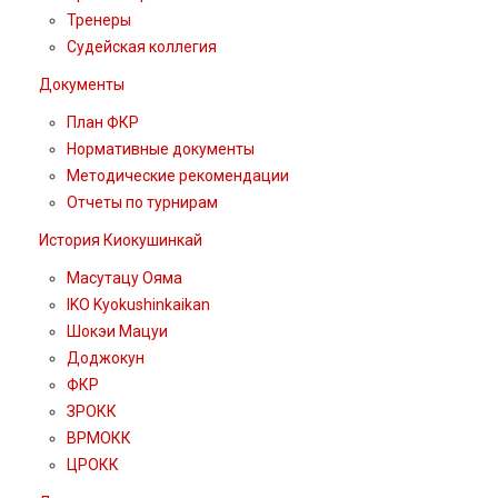
Тренеры
Судейская коллегия
Документы
План ФКР
Нормативные документы
Методические рекомендации
Отчеты по турнирам
История Киокушинкай
Масутацу Ояма
IKO Kyokushinkaikan
Шокэи Мацуи
Доджокун
ФКР
ЗРОКК
ВРМОКК
ЦРОКК