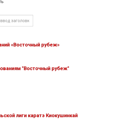
ть
аний «Восточный рубеж»
ованиям "Восточный рубеж"
льской лиги каратэ Киокушинкай