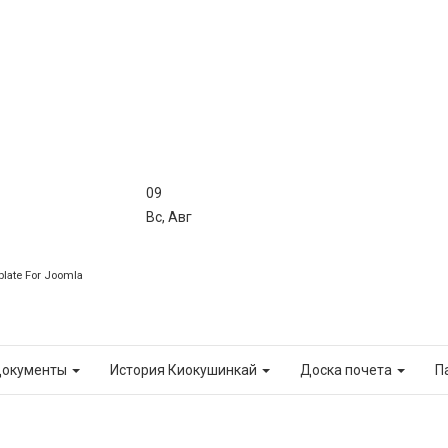
09
Вс
,
Авг
late For Joomla
окументы
История Киокушинкай
Доска почета
П