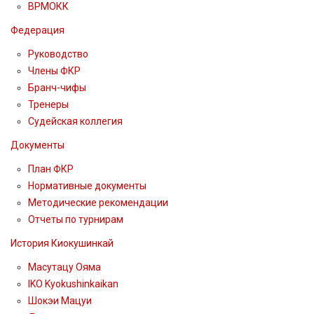
ВРМОКК
Федерация
Руководство
Члены ФКР
Бранч-чифы
Тренеры
Судейская коллегия
Документы
План ФКР
Нормативные документы
Методические рекомендации
Отчеты по турнирам
История Киокушинкай
Масутацу Ояма
IKO Kyokushinkaikan
Шокэи Мацуи