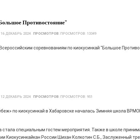
"Большое Противостояние"
:
16 ДЕКАБРЬ 2024
ПРОСМОТРОВ:
ПРОСМОТРОВ: 13349
Всероссийским соревнованиям по киокусинкай "Большое Противост
:
12 ДЕКАБРЬ 2024
ПРОСМОТРОВ:
ПРОСМОТРОВ: 951
беж» по киокусинкай в Хабаровске началась Зимняя школа ВРМОК
а стала специальным гостем мероприятия. Также в школе прини
ии Киокусинкайкан России Шихан Колкотин С.Б., Заслуженный тре