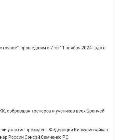
ояние", прошедшим с 7 по 11 ноября 2024 года в
К, собравшая тренеров и учеников всех Бранчей
мали участие президент Федерации Киокусинкайкан
нер России Сэнсэй Семченко Р.С.