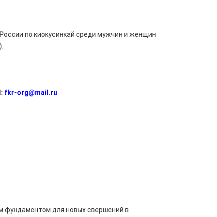
т России по киокусинкай среди мужчин и женщин
.
:
fkr-org@mail.ru
ым фундаментом для новых свершений в