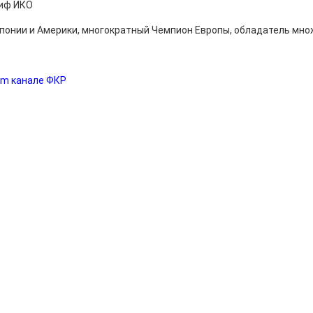
чиф ИКО
Японии и Америки, многократный Чемпион Европы, обладатель мн
am канале ФКР