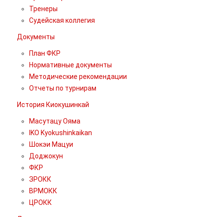
Тренеры
Судейская коллегия
Документы
План ФКР
Нормативные документы
Методические рекомендации
Отчеты по турнирам
История Киокушинкай
Масутацу Ояма
IKO Kyokushinkaikan
Шокэи Мацуи
Доджокун
ФКР
ЗРОКК
ВРМОКК
ЦРОКК