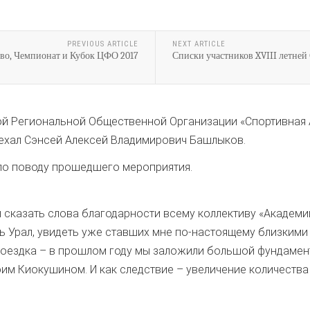
PREVIOUS ARTICLE
NEXT ARTICLE
во, Чемпионат и Кубок ЦФО 2017
Списки участников XVIII летней
ой Региональной Общественной Организации «Спортивная 
ехал Сэнсей Алексей Владимирович Башлыков.
по поводу прошедшего мероприятия.
бы сказать слова благодарности всему коллективу «Академ
 Урал, увидеть уже ставших мне по-настоящему близкими 
 поездка – в прошлом году мы заложили большой фундамент
оим Киокушином. И как следствие – увеличение количества 