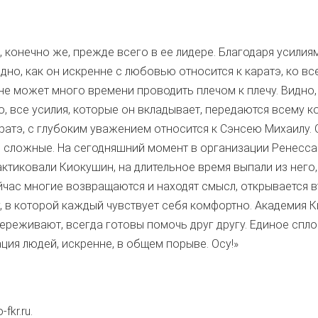
, конечно же, прежде всего в ее лидере. Благодаря усил
дно, как он искренне с любовью относится к каратэ, ко в
 не может много времени проводить плечом к плечу. Видно,
, все усилия, которые он вкладывает, передаются всему ко
ратэ, с глубоким уважением относится к Сэнсею Михаилу. 
и сложные. На сегодняшний момент в организации Ренесса
ктиковали Киокушин, на длительное время выпали из него
йчас многие возвращаются и находят смысл, открывается в
, в которой каждый чувствует себя комфортно. Академия 
переживают, всегда готовы помочь друг другу. Единое сплоче
ция людей, искренне, в общем порыве. Осу!»
kr.ru.