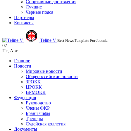
Спортивные достижения
Лучшие
Черные пояса
Партнеры
Контакты
Teline V
Best News Template For Joomla
07
Пт
,
Авг
Главное
Новости
Мировые новости
Общероссийские новости
ЗРОКК
ЦРОКК
ВРМОКК
Федерация
Руководство
Члены ФКР
Бранч-чифы
Тренеры
Судейская коллегия
Документы