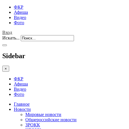
ФКР
Афиша
Видео
Фото
Вход
Искать...
Sidebar
×
ФКР
Афиша
Видео
Фото
Главное
Новости
Мировые новости
Общероссийские новости
ЗРОКК