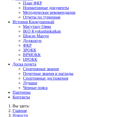
План ФКР
Нормативные документы
Методические рекомендации
Отчеты по турнирам
История Киокушинкай
Масутацу Ояма
IKO Kyokushinkaikan
Шокэи Мацуи
Доджокун
ФКР
ЗРОКК
ВРМОКК
ЦРОКК
Доска почета
Спортивные звания
Почетные звания и награды
Спортивные достижения
Лучшие
Черные пояса
Партнеры
Контакты
Вы здесь:
Главная
Новости