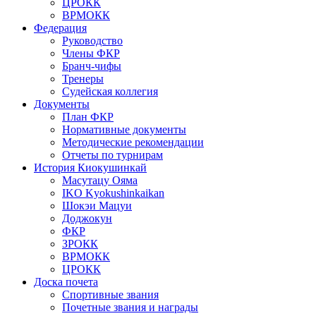
ЦРОКК
ВРМОКК
Федерация
Руководство
Члены ФКР
Бранч-чифы
Тренеры
Судейская коллегия
Документы
План ФКР
Нормативные документы
Методические рекомендации
Отчеты по турнирам
История Киокушинкай
Масутацу Ояма
IKO Kyokushinkaikan
Шокэи Мацуи
Доджокун
ФКР
ЗРОКК
ВРМОКК
ЦРОКК
Доска почета
Спортивные звания
Почетные звания и награды