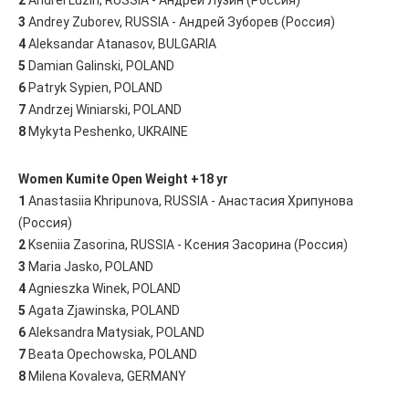
3
Andrey Zuborev, RUSSIA - Андрей Зуборев (Россия)
4
Aleksandar Atanasov, BULGARIA
5
Damian Galinski, POLAND
6
Patryk Sypien, POLAND
7
Andrzej Winiarski, POLAND
8
Mykyta Peshenko, UKRAINE
Women Kumite Open Weight +18 yr
1
Anastasiia Khripunova, RUSSIA - Анастасия Хрипунова
(Россия)
2
Kseniia Zasorina, RUSSIA - Ксения Засорина (Россия)
3
Maria Jasko, POLAND
4
Agnieszka Winek, POLAND
5
Agata Zjawinska, POLAND
6
Aleksandra Matysiak, POLAND
7
Beata Opechowska, POLAND
8
Milena Kovaleva, GERMANY