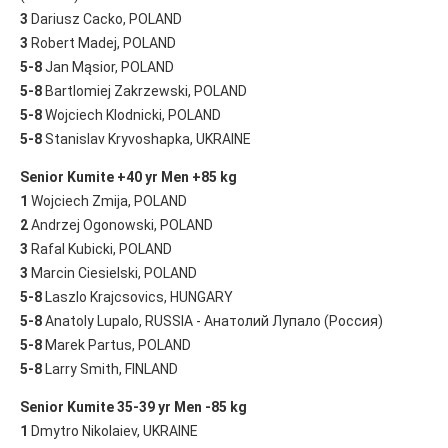
3
Dariusz Cacko, POLAND
3
Robert Madej, POLAND
5-8
Jan Mąsior, POLAND
5-8
Bartlomiej Zakrzewski, POLAND
5-8
Wojciech Klodnicki, POLAND
5-8
Stanislav Kryvoshapka, UKRAINE
Senior Kumite +40 yr Men +85 kg
1
Wojciech Zmija, POLAND
2
Andrzej Ogonowski, POLAND
3
Rafal Kubicki, POLAND
3
Marcin Ciesielski, POLAND
5-8
Laszlo Krajcsovics, HUNGARY
5-8
Anatoly Lupalo, RUSSIA - Анатолий Лупало (Россия)
5-8
Marek Partus, POLAND
5-8
Larry Smith, FINLAND
Senior Kumite 35-39 yr Men -85 kg
1
Dmytro Nikolaiev, UKRAINE