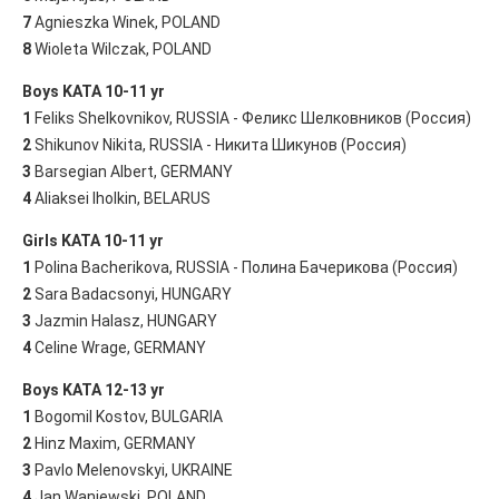
7
Agnieszka Winek, POLAND
8
Wioleta Wilczak, POLAND
Boys KATA 10-11 yr
1
Feliks Shelkovnikov, RUSSIA - Феликс Шелковников (Россия)
2
Shikunov Nikita, RUSSIA - Никита Шикунов (Россия)
3
Barsegian Albert, GERMANY
4
Aliaksei Iholkin, BELARUS
Girls KATA 10-11 yr
1
Polina Bacherikova, RUSSIA - Полина Бачерикова (Россия)
2
Sara Badacsonyi, HUNGARY
3
Jazmin Halasz, HUNGARY
4
Celine Wrage, GERMANY
Boys KATA 12-13 yr
1
Bogomil Kostov, BULGARIA
2
Hinz Maxim, GERMANY
3
Pavlo Melenovskyi, UKRAINE
4
Jan Waniewski, POLAND