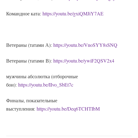
Командное ката:
https://youtu.be/gxiQMJiY7AE
Ветераны (татами А):
https://youtu.be/VnoSYY8sSNQ
Ветераны (татами В)
:
https://youtu.be/ywiF2QSV2x4
мужчины абсолютка (отборочные
бои):
https://youtu.be/IIvo_SbEt7c
Финалы, показательные
выступления:
https://youtu.be/Deq6TCHTIbM