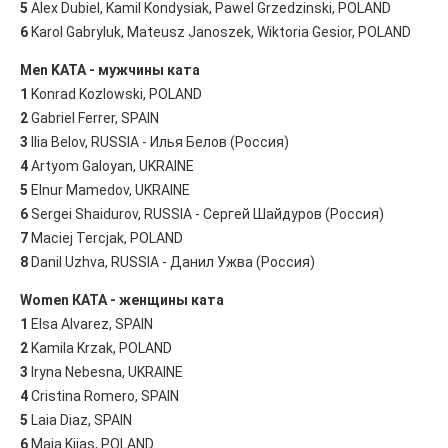
5
Alex Dubiel, Kamil Kondysiak, Pawel Grzedzinski, POLAND
6
Karol Gabryluk, Mateusz Janoszek, Wiktoria Gesior, POLAND
Men KATA - мужчины ката
1
Konrad Kozlowski, POLAND
2
Gabriel Ferrer, SPAIN
3
Ilia Belov, RUSSIA - Илья Белов (Россия)
4
Artyom Galoyan, UKRAINE
5
Elnur Mamedov, UKRAINE
6
Sergei Shaidurov, RUSSIA - Сергей Шайдуров (Россия)
7
Maciej Tercjak, POLAND
8
Danil Uzhva, RUSSIA - Данил Ужва (Россия)
Women КATA - женщины ката
1
Elsa Alvarez, SPAIN
2
Kamila Krzak, POLAND
3
Iryna Nebesna, UKRAINE
4
Cristina Romero, SPAIN
5
Laia Diaz, SPAIN
6
Maja Kijas, POLAND