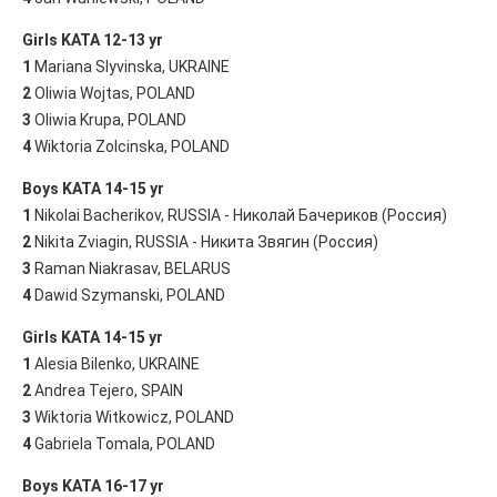
Girls KATA 12-13 yr
1
Mariana Slyvinska, UKRAINE
2
Oliwia Wojtas, POLAND
3
Oliwia Krupa, POLAND
4
Wiktoria Zolcinska, POLAND
Boys KATA 14-15 yr
1
Nikolai Bacherikov, RUSSIA - Николай Бачериков (Россия)
2
Nikita Zviagin, RUSSIA - Никита Звягин (Россия)
3
Raman Niakrasav, BELARUS
4
Dawid Szymanski, POLAND
Girls KATA 14-15 yr
1
Alesia Bilenko, UKRAINE
2
Andrea Tejero, SPAIN
3
Wiktoria Witkowicz, POLAND
4
Gabriela Tomala, POLAND
Boys KATA 16-17 yr