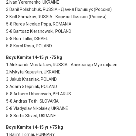
2 Ivan Yeremenko, UKRAINE
3 Danil Polishchuk, RUSSIA - Данил Полищук (Россия)
3 Kirill Shmakov, RUSSIA - Кирилл Шмаков (Россия)
5-8 Rares Nicolae Popa, ROMANIA
5-8 Bartosz Kiersnowski, POLAND
5-8 Ron Taller, ISRAEL
5-8 Karol Rosa, POLAND
Boys Kumite 14-15 yr -75 kg
1 Aleksandr Mustafaev, RUSSIA - Александр Мустафаев
2 Mykyta Kapustin, UKRAINE
3 Jakub Krasniak, POLAND
3 Adam Stepniak, POLAND
5-8 Artsem Urbanovich, BELARUS
5-8 Andras Toth, SLOVAKIA
5-8 Vladyslav Nikolaiev, UKRAINE
5-8 Serhii Shved, UKRAINE
Boys Kumite 14-15 yr +75 kg
1 Balint Tornai, HUNGARY