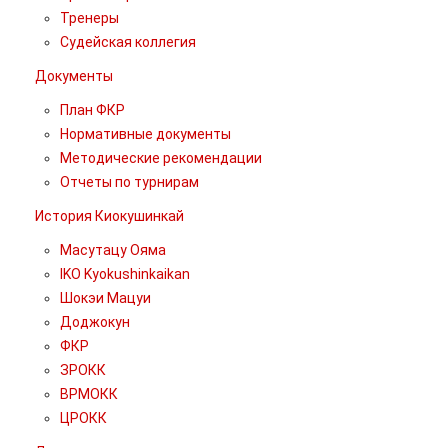
Тренеры
Судейская коллегия
Документы
План ФКР
Нормативные документы
Методические рекомендации
Отчеты по турнирам
История Киокушинкай
Масутацу Ояма
IKO Kyokushinkaikan
Шокэи Мацуи
Доджокун
ФКР
ЗРОКК
ВРМОКК
ЦРОКК