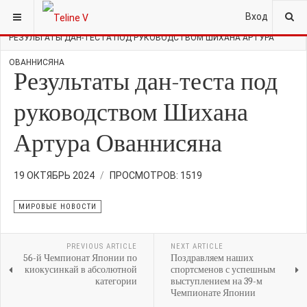
ВЫ ЗДЕСЬ:
ГЛАВНАЯ
НОВОСТИ
МИРОВЫЕ НОВОСТИ
Вход
РЕЗУЛЬТАТЫ ДАН-ТЕСТА ПОД РУКОВОДСТВОМ ШИХАНА АРТУРА
ОВАННИСЯНА
Результаты дан-теста под
руководством Шихана
Артура Ованнисяна
19 ОКТЯБРЬ 2024
ПРОСМОТРОВ: 1519
МИРОВЫЕ НОВОСТИ
PREVIOUS ARTICLE
NEXT ARTICLE
56-й Чемпионат Японии по
Поздравляем наших
киокусинкай в абсолютной
спортсменов с успешным
категории
выступлением на 39-м
Чемпионате Японии