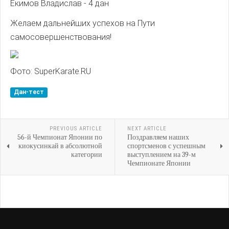
Екимов Владислав - 4 дан
Желаем дальнейших успехов на Пути
самосовершенствования!
Фото: SuperKarate.RU
Дан-тест
PREVIOUS ARTICLE
NEXT ARTICLE
56-й Чемпионат Японии по
Поздравляем наших
киокусинкай в абсолютной
спортсменов с успешным
категории
выступлением на 39-м
Чемпионате Японии