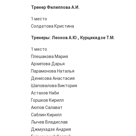
Тренер Филиппова А.И.
1 место
Солдатова Кристина
Тренеры: Леонов А.Ю., Курцикидзе Т.М.
1 место
Плешакова Мария
Архипова Дарья
Парамонова Наталья
Денисова Анастасия
Шаповалова Виктория
Астахов Наби
Горшков Кирилл
Аюпов Салават
Саблин Кирилл
Лычев Владислав
Джмухадзе Андрия