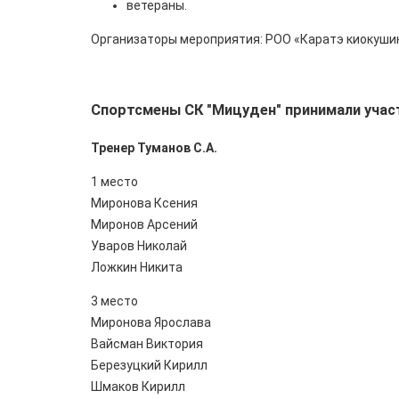
ветераны.
Организаторы мероприятия: РОО «Каратэ киокуши
Спортсмены СК "Мицуден" принимали учас
Тренер Туманов С.А.
1 место
Миронова Ксения
Миронов Арсений
Уваров Николай
Ложкин Никита
3 место
Миронова Ярослава
Вайсман Виктория
Березуцкий Кирилл
Шмаков Кирилл