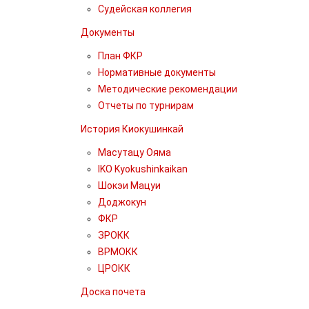
Судейская коллегия
Документы
План ФКР
Нормативные документы
Методические рекомендации
Отчеты по турнирам
История Киокушинкай
Масутацу Ояма
IKO Kyokushinkaikan
Шокэи Мацуи
Доджокун
ФКР
ЗРОКК
ВРМОКК
ЦРОКК
Доска почета