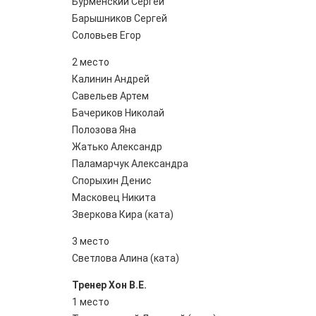
Бурменский Сергей
Барышников Сергей
Соловьев Егор
2 место
Калинин Андрей
Савельев Артем
Бачериков Николай
Полозова Яна
Жатько Александр
Паламарчук Александра
Спорыхин Денис
Масковец Никита
Зверкова Кира (ката)
3 место
Светлова Алина (ката)
Тренер Хон В.Е.
1 место