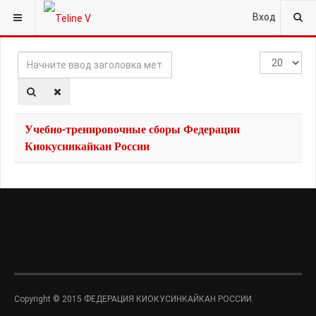
ВЫ ЗДЕСЬ:
ГЛАВНАЯ
ТЭГИ
#ЛЕТНИЕСБОРЫ
Вход
Начните
Кол-
ввод
во
заголовка
строк:
метки
Учебно-тренировочные сборы Федерации
Киокусинкайкан России
Copyright © 2015 ФЕДЕРАЦИЯ КИОКУСИНКАЙКАН РОССИИ.