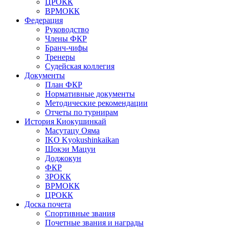
ЦРОКК
ВРМОКК
Федерация
Руководство
Члены ФКР
Бранч-чифы
Тренеры
Судейская коллегия
Документы
План ФКР
Нормативные документы
Методические рекомендации
Отчеты по турнирам
История Киокушинкай
Масутацу Ояма
IKO Kyokushinkaikan
Шокэи Мацуи
Доджокун
ФКР
ЗРОКК
ВРМОКК
ЦРОКК
Доска почета
Спортивные звания
Почетные звания и награды