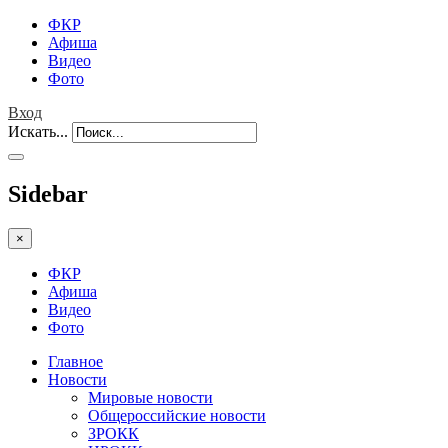
ФКР
Афиша
Видео
Фото
Вход
Искать...
Sidebar
×
ФКР
Афиша
Видео
Фото
Главное
Новости
Мировые новости
Общероссийские новости
ЗРОКК