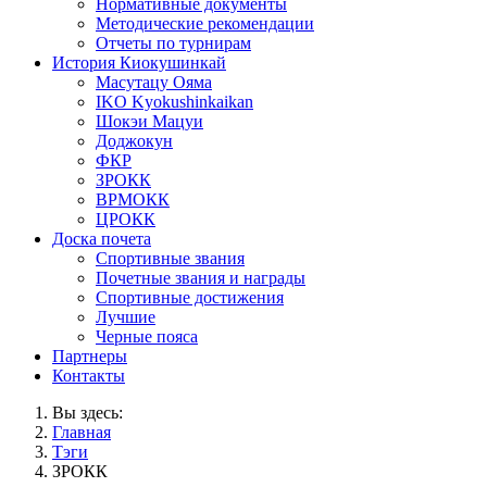
Нормативные документы
Методические рекомендации
Отчеты по турнирам
История Киокушинкай
Масутацу Ояма
IKO Kyokushinkaikan
Шокэи Мацуи
Доджокун
ФКР
ЗРОКК
ВРМОКК
ЦРОКК
Доска почета
Спортивные звания
Почетные звания и награды
Спортивные достижения
Лучшие
Черные пояса
Партнеры
Контакты
Вы здесь:
Главная
Тэги
ЗРОКК