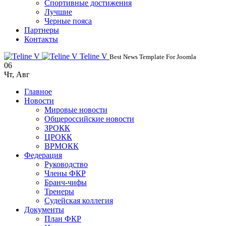
Спортивные достижения
Лучшие
Черные пояса
Партнеры
Контакты
Teline V
Best News Template For Joomla
06
Чт
,
Авг
Главное
Новости
Мировые новости
Общероссийские новости
ЗРОКК
ЦРОКК
ВРМОКК
Федерация
Руководство
Члены ФКР
Бранч-чифы
Тренеры
Судейская коллегия
Документы
План ФКР