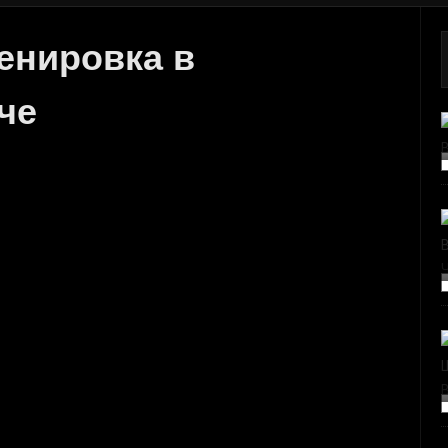
енировка в
че