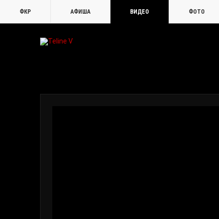
ФКР
АФИША
ВИДЕО
ФОТО