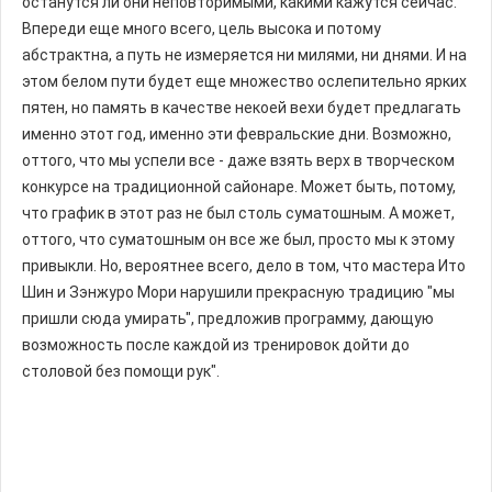
останутся ли они неповторимыми, какими кажутся сейчас.
Впереди еще много всего, цель высока и потому
абстрактна, а путь не измеряется ни милями, ни днями. И на
этом белом пути будет еще множество ослепительно ярких
пятен, но память в качестве некоей вехи будет предлагать
именно этот год, именно эти февральские дни. Возможно,
оттого, что мы успели все - даже взять верх в творческом
конкурсе на традиционной сайонаре. Может быть, потому,
что график в этот раз не был столь суматошным. А может,
оттого, что суматошным он все же был, просто мы к этому
привыкли. Но, вероятнее всего, дело в том, что мастера Ито
Шин и Зэнжуро Мори нарушили прекрасную традицию "мы
пришли сюда умирать", предложив программу, дающую
возможность после каждой из тренировок дойти до
столовой без помощи рук".