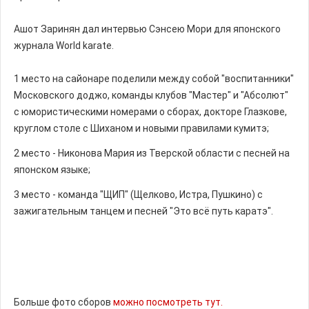
Ашот Заринян дал интервью Сэнсею Мори для японского
журнала World karate.
1 место на сайонаре поделили между собой "воспитанники"
Московского доджо, команды клубов "Мастер" и "Абсолют"
с юмористическими номерами о сборах, докторе Глазкове,
круглом столе с Шиханом и новыми правилами кумитэ;
2 место - Никонова Мария из Тверской области с песней на
японском языке;
3 место - команда "ЩИП" (Щелково, Истра, Пушкино) с
зажигательным танцем и песней "Это всё путь каратэ".
Больше фото сборов
можно посмотреть тут.