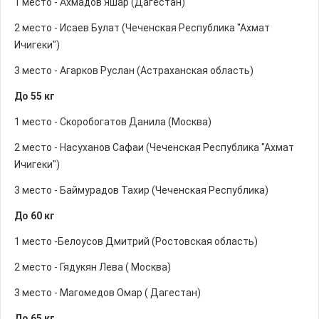
1 место - Ахмадов Яшар (Дагестан)
2 место - Исаев Булат (Чеченская Республика "Ахмат
Ичигеки")
3 место - Агарков Руслан (Астраханская область)
До 55 кг
1 место - Скоробогатов Данила (Москва)
2 место - Насуханов Сафаи (Чеченская Республика "Ахмат
Ичигеки")
3 место - Баймурадов Тахир (Чеченская Республика)
До 60 кг
1 место -Белоусов Дмитрий (Ростовская область)
2 место - Гядукян Лева ( Москва)
3 место - Магомедов Омар ( Дагестан)
До 65 кг