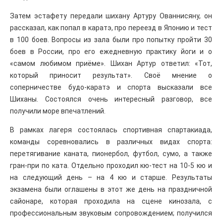
Затем эстафету передали шихану Артуру Ованнисяну, он
рассказал, как попал в каратэ, про переезд в Японию и тест
в 100 боев. Вопросы из зала были про попытку пройти 30
боев в России, про его ежедневную практику йоги и о
«самом любимом приёме». Шихан Артур ответил: «Тот,
который приносит результат». Своё мнение о
соперничестве будо-каратэ и спорта высказали все
Шиханы. Состоялся очень интересный разговор, все
получили море впечатлений.
В рамках лагеря состоялась спортивная спартакиада,
команды соревновались в различных видах спорта:
перетягивание каната, пионербол, футбол, сумо, а также
гран-при по ката. Отдельно проходил кю-тест на 10-5 кю и
на следующий день – на 4 кю и старше. Результаты
экзамена были оглашены в этот же день на праздничной
сайонаре, которая проходила на сцене кинозала, с
профессиональным звуковым сопровождением; получился