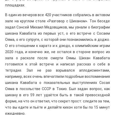
площадках.
В один из вечеров все 420 участников собрались в актовом
зале на круглом столе «Разговор с Шиханом». Тон беседе
задал Сэнсей Михаил Медовщиков, мы узнали о биографии
шихана Кавабата из первых уст, о его встрече с Сосаем
Ояма, о его супруге, с которой они познакомились в доджо.
О его отношении к каратэ и к дзюдо, к олимпийским играм
2020 года, и конечно же, не остался в стороне вопрос из
зала о расколе после смерти Оямы. Шихан Кавабата
готовился к этой встрече и написал рассказ о себе в
тетрадке. Зал не раз взрывался аплодисментами,
например, всех очень впечатлили подробные воспоминания
шихана Кавабата о показательных выступлениях Сосая
Ояма в посольстве СССР в Токио. Был задан вопрос, как
шихану в его 59 лет удаётся быть в такой превосходной
форме, на что он ответил, что секрет прост: следите за тем,
что вы едите и пьёте и делайте кихон хотя бы по 15 минут
ежедневно.