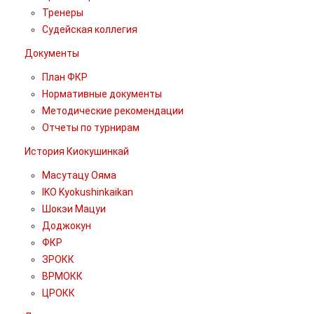
Тренеры
Судейская коллегия
Документы
План ФКР
Нормативные документы
Методические рекомендации
Отчеты по турнирам
История Киокушинкай
Масутацу Ояма
IKO Kyokushinkaikan
Шокэи Мацуи
Доджокун
ФКР
ЗРОКК
ВРМОКК
ЦРОКК