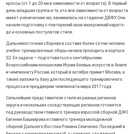
кроссы (от 1 до 20 км в зависимости от возраста). В первый
день младшая группа и те, кто вне зависимости от возраста
имеет ученические кю, занимались на стадионе ДВФУ. Они
начали подготовку с повторений азов киокусинкай каратэ-
до и основных постулатов стиля.
Дальневосточная сборная в составе более сотни человек
учебно-тренировочные сборы начала проходить в корпусе
S2. Ее задача — подготовиться к сентябрьским
Всероссийским юношеским Играм боевых искусств в Анапе
и чемпионату России, который в октябре примет Москва, а
также заложить базу для последующего тренировочного
процесса в преддверии чемпионата мира 2017 года.
Сильнейшие представители стиля из разных регионов
округа и нескольких соседствующих регионов готовятся
под руководством главного тренера взрослой сборной ДФО
Евгения Башкирова и главного тренера молодежной
сборной Дальнего Востока Романа Семченко. Последний в
беседе с корреспондентом VL.ru отметил, что важной