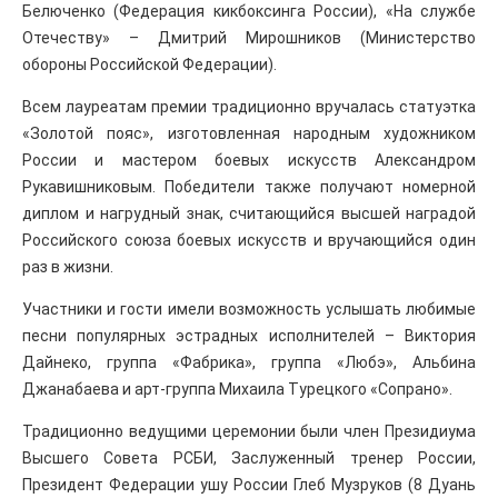
Белюченко (Федерация кикбоксинга России), «На службе
Отечеству» – Дмитрий Мирошников (Министерство
обороны Российской Федерации).
Всем лауреатам премии традиционно вручалась статуэтка
«Золотой пояс», изготовленная народным художником
России и мастером боевых искусств Александром
Рукавишниковым. Победители также получают номерной
диплом и нагрудный знак, считающийся высшей наградой
Российского союза боевых искусств и вручающийся один
раз в жизни.
Участники и гости имели возможность услышать любимые
песни популярных эстрадных исполнителей – Виктория
Дайнеко, группа «Фабрика», группа «Любэ», Альбина
Джанабаева и арт-группа Михаила Турецкого «Сопрано».
Традиционно ведущими церемонии были член Президиума
Высшего Совета РСБИ, Заслуженный тренер России,
Президент Федерации ушу России Глеб Музруков (8 Дуань