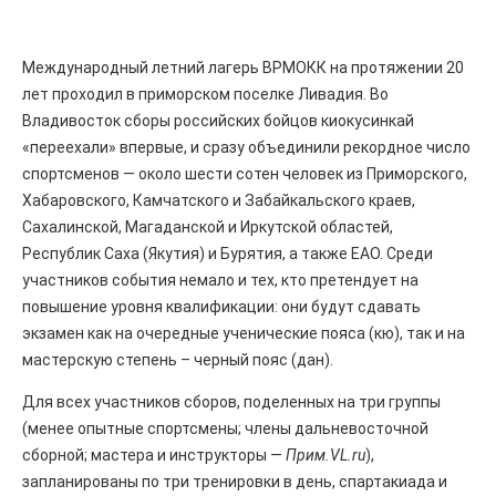
Международный летний лагерь ВРМОКК на протяжении 20
лет проходил в приморском поселке Ливадия. Во
Владивосток сборы российских бойцов киокусинкай
«переехали» впервые, и сразу объединили рекордное число
спортсменов — около шести сотен человек из Приморского,
Хабаровского, Камчатского и Забайкальского краев,
Сахалинской, Магаданской и Иркутской областей,
Республик Саха (Якутия) и Бурятия, а также ЕАО. Среди
участников события немало и тех, кто претендует на
повышение уровня квалификации: они будут сдавать
экзамен как на очередные ученические пояса (кю), так и на
мастерскую степень – черный пояс (дан).
Для всех участников сборов, поделенных на три группы
(менее опытные спортсмены; члены дальневосточной
сборной; мастера и инструкторы —
Прим.VL.ru
),
запланированы по три тренировки в день, спартакиада и