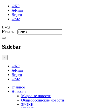
ФКР
Афиша
Видео
Фото
Вход
Искать...
Sidebar
×
ФКР
Афиша
Видео
Фото
Главное
Новости
Мировые новости
Общероссийские новости
ЗРОКК