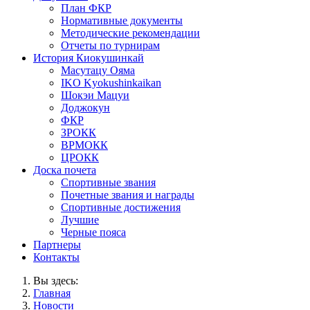
План ФКР
Нормативные документы
Методические рекомендации
Отчеты по турнирам
История Киокушинкай
Масутацу Ояма
IKO Kyokushinkaikan
Шокэи Мацуи
Доджокун
ФКР
ЗРОКК
ВРМОКК
ЦРОКК
Доска почета
Спортивные звания
Почетные звания и награды
Спортивные достижения
Лучшие
Черные пояса
Партнеры
Контакты
Вы здесь:
Главная
Новости