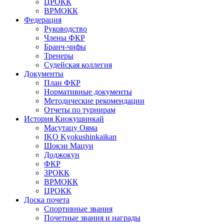
ЦРОКК
ВРМОКК
Федерация
Руководство
Члены ФКР
Бранч-чифы
Тренеры
Судейская коллегия
Документы
План ФКР
Нормативные документы
Методические рекомендации
Отчеты по турнирам
История Киокушинкай
Масутацу Ояма
IKO Kyokushinkaikan
Шокэи Мацуи
Доджокун
ФКР
ЗРОКК
ВРМОКК
ЦРОКК
Доска почета
Спортивные звания
Почетные звания и награды