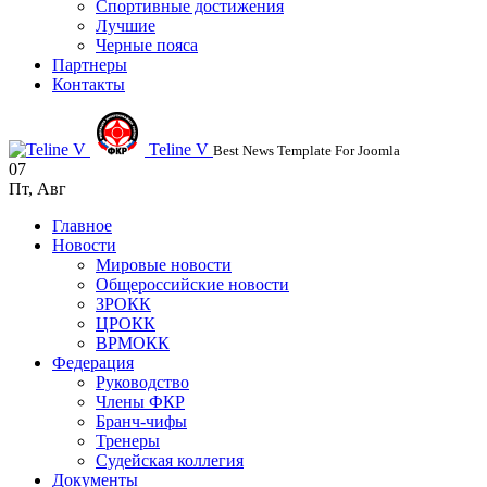
Спортивные достижения
Лучшие
Черные пояса
Партнеры
Контакты
Teline V
Best News Template For Joomla
07
Пт
,
Авг
Главное
Новости
Мировые новости
Общероссийские новости
ЗРОКК
ЦРОКК
ВРМОКК
Федерация
Руководство
Члены ФКР
Бранч-чифы
Тренеры
Судейская коллегия
Документы