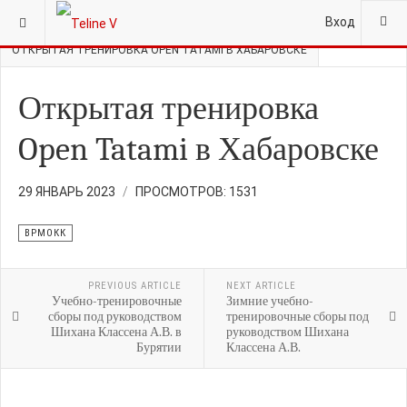
ВЫ ЗДЕСЬ:
ГЛАВНАЯ
НОВОСТИ
ВРМОКК
Вход
ОТКРЫТАЯ ТРЕНИРОВКА OPEN TATAMI В ХАБАРОВСКЕ
Открытая тренировка
Open Tatami в Хабаровске
29 ЯНВАРЬ 2023
ПРОСМОТРОВ: 1531
ВРМОКК
PREVIOUS ARTICLE
NEXT ARTICLE
Учебно-тренировочные
Зимние учебно-
сборы под руководством
тренировочные сборы под
Шихана Классена А.В. в
руководством Шихана
Бурятии
Классена А.В.