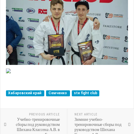
Хабаровский край
Семченко
ste fight club
PREVIOUS ARTICLE
NEXT ARTICLE
Учебно-тренировочные
Зимние учебно-
сборы под руководством
тренировочные сборы под
Шихана Классена А.В. в
руководством Шихана