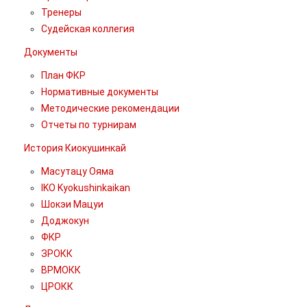
Тренеры
Судейская коллегия
Документы
План ФКР
Нормативные документы
Методические рекомендации
Отчеты по турнирам
История Киокушинкай
Масутацу Ояма
IKO Kyokushinkaikan
Шокэи Мацуи
Доджокун
ФКР
ЗРОКК
ВРМОКК
ЦРОКК