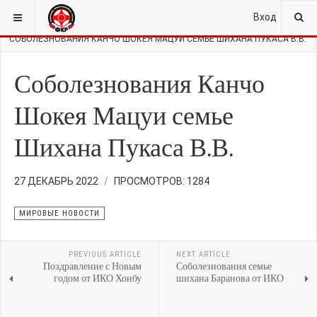
ВЫ ЗДЕСЬ:
ГЛАВНАЯ
НОВОСТИ
МИРОВЫЕ НОВОСТИ
Вход
СОБОЛЕЗНОВАНИЯ КАНЧО ШОКЕЯ МАЦУИ СЕМЬЕ ШИХАНА ПУКАСА В.В.
Соболезнования Канчо
Шокея Мацуи семье
Шихана Пукаса В.В.
27 ДЕКАБРЬ 2022
ПРОСМОТРОВ: 1284
МИРОВЫЕ НОВОСТИ
PREVIOUS ARTICLE
NEXT ARTICLE
Поздравление с Новым
Соболезнования семье
годом от ИКО Хонбу
шихана Баранова от ИКО