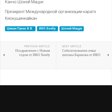
Канчо Шокей Мацуи
Президент Международной организации каратэ
Киокушинкайкан
Шихан Пукас В.В.
ИКО Хонбу
Шокей Мацуи
PREVIOUS ARTICLE
NEXT ARTICLE
Поздравление с Новым
Соболезнования семье
годом от ИКО Хонбу
шихана Баранова от ИКО