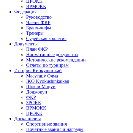
ЦРОКК
ВРМОКК
Федерация
Руководство
Члены ФКР
Бранч-чифы
Тренеры
Судейская коллегия
Документы
План ФКР
Нормативные документы
Методические рекомендации
Отчеты по турнирам
История Киокушинкай
Масутацу Ояма
IKO Kyokushinkaikan
Шокэи Мацуи
Доджокун
ФКР
ЗРОКК
ВРМОКК
ЦРОКК
Доска почета
Спортивные звания
Почетные звания и награды