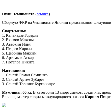
Пули Чемпионата
(
ссылка
)
Сборную ФКР на Чемпионате Японии представляют следующие
Спортсмены:
1. Капанадзе Годерзи
2. Екимов Максим
3. Аверкин Илья
4. Псарев Кирилл
5. Щербина Максим
6. Артемьев Аскар
7. Потапов Никита
Наставники:
1. Сэнсэй Роман Семченко
2. Сэнсэй Артем Зубарев
3. Сэнсэй Торнике Курцикидзе
Мужчины, 60 кг.
В категории 13 спортсменов, среди них пре
Европы, мастер спорта международного класса
Кирилл Псаре