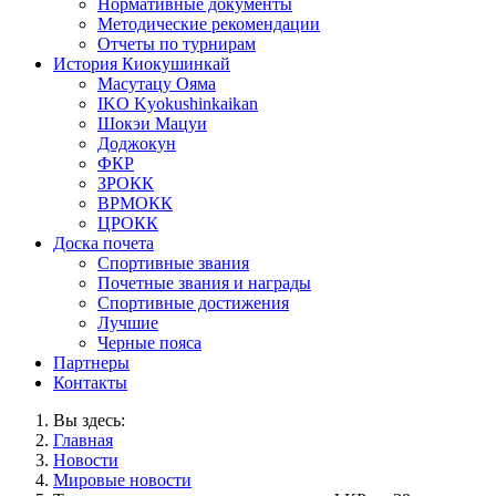
Нормативные документы
Методические рекомендации
Отчеты по турнирам
История Киокушинкай
Масутацу Ояма
IKO Kyokushinkaikan
Шокэи Мацуи
Доджокун
ФКР
ЗРОКК
ВРМОКК
ЦРОКК
Доска почета
Спортивные звания
Почетные звания и награды
Спортивные достижения
Лучшие
Черные пояса
Партнеры
Контакты
Вы здесь:
Главная
Новости
Мировые новости