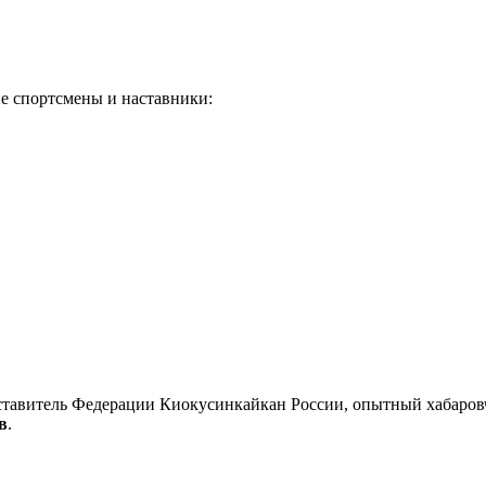
 спортсмены и наставники:
дставитель Федерации Киокусинкайкан России, опытный хабаро
в
.