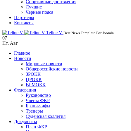
Спортивные достижения
Лучшие
Черные пояса
Партнеры
Контакты
Teline V
Best News Template For Joomla
07
Пт
,
Авг
Главное
Новости
Мировые новости
Общероссийские новости
ЗРОКК
ЦРОКК
ВРМОКК
Федерация
Руководство
Члены ФКР
Бранч-чифы
Тренеры
Судейская коллегия
Документы
План ФКР