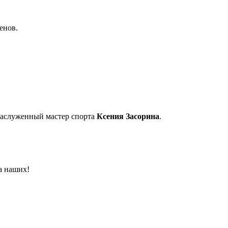
енов.
Заслуженный мастер спорта
Ксения Засорина
.
а наших!