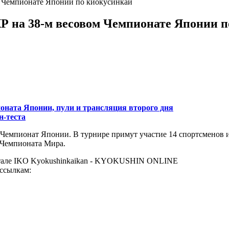
м Чемпионате Японии по киокусинкай
Р на 38-м весовом Чемпионате Японии 
ионата Японии, пули и трансляция второго дня
н-теста
й Чемпионат Японии. В турнире примут участие 14 спортсменов и
 Чемпионата Мира.
тале IKO Kyokushinkaikan - KYOKUSHIN ONLINE
 ссылкам: