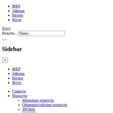
ФКР
Афиша
Видео
Фото
Вход
Искать...
Sidebar
×
ФКР
Афиша
Видео
Фото
Главное
Новости
Мировые новости
Общероссийские новости
ЗРОКК