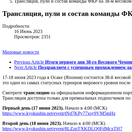
Трансляция, пули и состав команды ФКР на 38-м весово
Трансляция, пули и состав команды ФК
Подробности
16 Июнь 2023
Просмотров: 2351
Мировые новости
Previous Article
Итоги первого дня 38-го Весового Чемп
Next Article
Поздравляем с успешным прохождением да
17-18 июня 2023 года в Осаке (Япония) состоится 38-й весово
это один из самых статусных турниров мирового уровня после
Смотрите
трансляцию
на официальном информационном пор
Трансляция доступна только для премиальных подписчиков по
Первый день (17 июня 2023).
Начало в 4:00 (МСК)
https://www.kyokushin.net/event/tNd7KPy77xsy9VM5inHz
Второй день (18 июня 2023).
Начало в 4:00 (МСК)
https://www.kyokushin.net/event/8LZzpTXKDLQ0FdMcxTH7