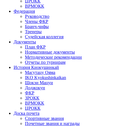
ЦРОКК
ВРМОКК
Федерация
Руководство
Члены ФКР
Бранч-чифы
Тренеры
Судейская коллегия
Документы
План ФКР
Нормативные документы
Методические рекомендации
Отчеты по турнирам
История Киокушинкай
Масутацу Ояма
IKO Kyokushinkaikan
Шокэи Мацуи
Доджокун
ФКР
ЗРОКК
ВРМОКК
ЦРОКК
Доска почета
Спортивные звания
Почетные звания и награды