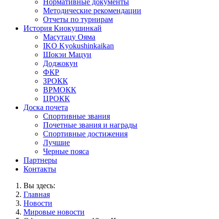
Нормативные документы
Методические рекомендации
Отчеты по турнирам
История Киокушинкай
Масутацу Ояма
IKO Kyokushinkaikan
Шокэи Мацуи
Доджокун
ФКР
ЗРОКК
ВРМОКК
ЦРОКК
Доска почета
Спортивные звания
Почетные звания и награды
Спортивные достижения
Лучшие
Черные пояса
Партнеры
Контакты
Вы здесь:
Главная
Новости
Мировые новости