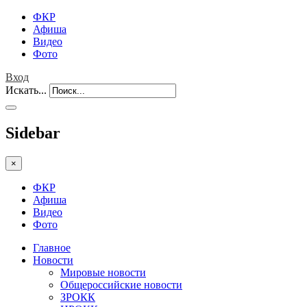
ФКР
Афиша
Видео
Фото
Вход
Искать...
Sidebar
×
ФКР
Афиша
Видео
Фото
Главное
Новости
Мировые новости
Общероссийские новости
ЗРОКК