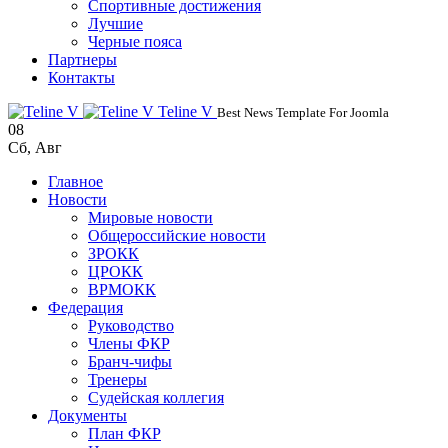
Спортивные достижения
Лучшие
Черные пояса
Партнеры
Контакты
Teline V
Best News Template For Joomla
08
Сб
,
Авг
Главное
Новости
Мировые новости
Общероссийские новости
ЗРОКК
ЦРОКК
ВРМОКК
Федерация
Руководство
Члены ФКР
Бранч-чифы
Тренеры
Судейская коллегия
Документы
План ФКР