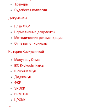
Тренеры
Судейская коллегия
Документы
План ФКР
Нормативные документы
Методические рекомендации
Отчеты по турнирам
История Киокушинкай
Масутацу Ояма
IKO Kyokushinkaikan
Шокэи Мацуи
Доджокун
ФКР
ЗРОКК
ВРМОКК
ЦРОКК