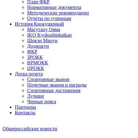
План ФКР
Нормативные документы
Методические рекомендации
Отчеты по турнирам
История Киокушинкай
Масутацу Ояма
IKO Kyokushinkaikan
Шокэи Мацуи
Доджокун
ФКР
ЗРОКК
ВРМОКК
ЦРОКК
Доска почета
Спортивные звания
Почетные звания и награды
Спортивные достижения
Лучшие
Черные пояса
Партнеры
Контакты
Общероссийские новости