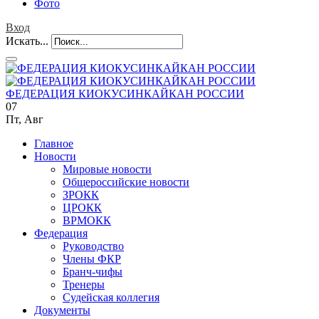
Фото
Вход
Искать...
ФЕДЕРАЦИЯ КИОКУСИНКАЙКАН РОССИИ
07
Пт
,
Авг
Главное
Новости
Мировые новости
Общероссийские новости
ЗРОКК
ЦРОКК
ВРМОКК
Федерация
Руководство
Члены ФКР
Бранч-чифы
Тренеры
Судейская коллегия
Документы