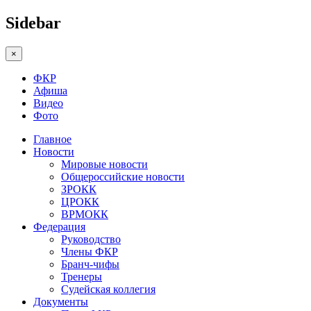
Sidebar
×
ФКР
Афиша
Видео
Фото
Главное
Новости
Мировые новости
Общероссийские новости
ЗРОКК
ЦРОКК
ВРМОКК
Федерация
Руководство
Члены ФКР
Бранч-чифы
Тренеры
Судейская коллегия
Документы