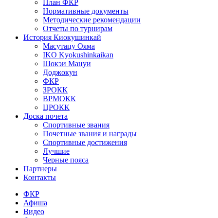
План ФКР
Нормативные документы
Методические рекомендации
Отчеты по турнирам
История Киокушинкай
Масутацу Ояма
IKO Kyokushinkaikan
Шокэи Мацуи
Доджокун
ФКР
ЗРОКК
ВРМОКК
ЦРОКК
Доска почета
Спортивные звания
Почетные звания и награды
Спортивные достижения
Лучшие
Черные пояса
Партнеры
Контакты
ФКР
Афиша
Видео