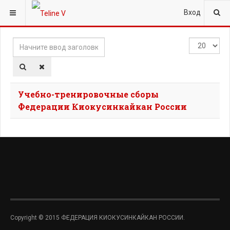
ВЫ ЗДЕСЬ:
ГЛАВНАЯ
ТЭГИ
#ЛЕТНИЕСБОРЫ
Вход
Начните
Кол-
ввод
во
заголовка
строк:
метки
Учебно-тренировочные сборы
Федерации Киокусинкайкан России
Copyright © 2015 ФЕДЕРАЦИЯ КИОКУСИНКАЙКАН РОССИИ.