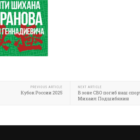
PREVIOUS ARTICLE
NEXT ARTICLE
Кубок России 2025
В зоне СВО погиб наш спор
Михаил Подшибякин