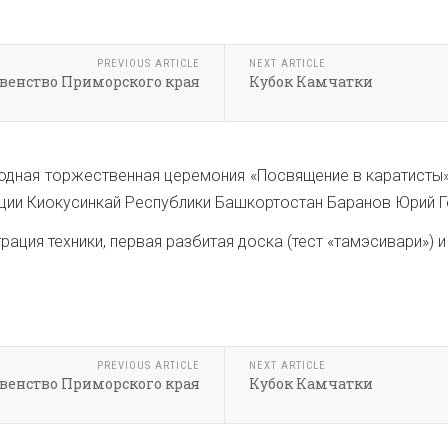
PREVIOUS ARTICLE
NEXT ARTICLE
венство Приморского края
Кубок Камчатки
годная торжественная церемония «Посвящение в каратисты
ии Киокусинкай Республики Башкортостан Баранов Юрий Ге
рация техники, первая разбитая доска (тест «тамэсивари») 
PREVIOUS ARTICLE
NEXT ARTICLE
венство Приморского края
Кубок Камчатки