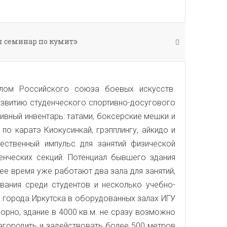
л семинар по кумитэ
алом Российского союза боевых искусств
азвитию студенческого спортивно-досугового
ивный инвентарь: татами, боксерские мешки и
о каратэ Киокусинкай, грэпплингу, айкидо и
ественный импульс для занятий физической
енческих секций. Потенциал бывшего здания
ее время уже работают два зала для занятий,
вания среди студентов и несколько учебно-
 города Иркутска в оборудованных залах ИГУ
орно, здание в 4000 кв.м. не сразу возможно
лагородить и задействовать более 500 метров