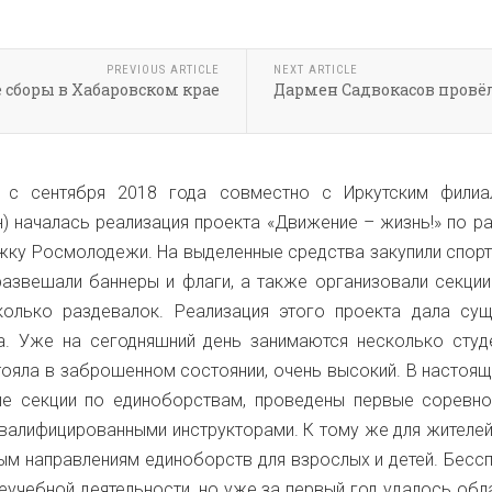
PREVIOUS ARTICLE
NEXT ARTICLE
сборы в Хабаровском крае
Дармен Садвокасов провё
ом с сентября 2018 года совместно с Иркутским фили
н) началась реализация проекта «Движение – жизнь!» по р
жку Росмолодежи. На выделенные средства закупили спорт
азвешали баннеры и флаги, а также организовали секции п
олько раздевалок. Реализация этого проекта дала сущ
та. Уже на сегодняшний день занимаются несколько студ
тояла в заброшенном состоянии, очень высокий. В настоящ
е секции по единоборствам, проведены первые соревно
квалифицированными инструкторами. К тому же для жителей
м направлениям единоборств для взрослых и детей. Бессп
неучебной деятельности, но уже за первый год удалось об