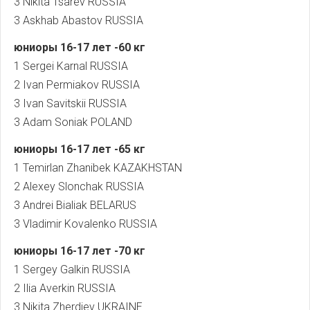
3 Nikita Tsarev RUSSIA
3 Askhab Abastov RUSSIA
юниоры
16-17
лет
-60
кг
1 Sergei Karnal RUSSIA
2 Ivan Permiakov RUSSIA
3 Ivan Savitskii RUSSIA
3 Adam Soniak POLAND
юниоры
16-17
лет
-65
кг
1 Temirlan Zhanibek KAZAKHSTAN
2 Alexey Slonchak RUSSIA
3 Andrei Bialiak BELARUS
3 Vladimir Kovalenko RUSSIA
юниоры
16-17
лет
-70
кг
1 Sergey Galkin RUSSIA
2 Ilia Averkin RUSSIA
3 Nikita Zherdiev UKRAINE