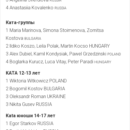
RUSSIA
4 Anastasiia Kovalenko
RUSSIA
Ката-группы
1 Maria Marinova, Simona Stoimenova, Zornitsa
Kostova
BULGARIA
2 lldiko Koszo, Leila Polak, Martin Kocso HUNGARY
3 Alex Dubiel, Kamil Kondysiak, Pawel Grzedzinski
POLAND
4 Boglarka Kurucz, Luca Vitay, Peter Paradi
HUNGARY
KATA 12-13 лет
1 Wiktoria Witkowicz POLAND
2 Bogomil Kostov BULGARIA
3 Oleksandr Roman UKRAINE
3 Nikita Gusev RUSSIA
Kata юноши 14-17 лет
1 Egor Starkov RUSSIA