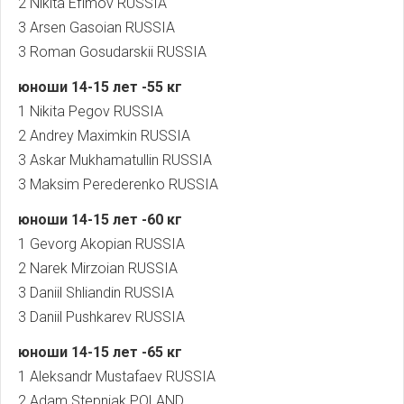
2 Nikita Efimov RUSSIA
3 Arsen Gasoian RUSSIA
3 Roman Gosudarskii RUSSIA
юноши
14-15
лет
-55
кг
1 Nikita Pegov RUSSIA
2 Andrey Maximkin RUSSIA
3 Askar Mukhamatullin RUSSIA
3 Maksim Perederenko RUSSIA
юноши
14-15
лет
-60
кг
1 Gevorg Akopian RUSSIA
2 Narek Mirzoian RUSSIA
3 Daniil Shliandin RUSSIA
3 Daniil Pushkarev RUSSIA
юноши
14-15
лет
-65
кг
1 Aleksandr Mustafaev RUSSIA
2 Adam Stepniak POLAND