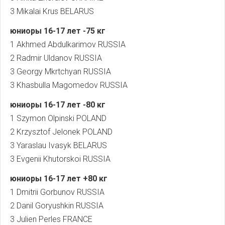
3 Mikalai Krus BELARUS
юниоры
16-17
лет
-75
кг
1 Akhmed Abdulkarimov RUSSIA
2 Radmir Uldanov RUSSIA
3 Georgy Mkrtchyan RUSSIA
3 Khasbulla Magomedov RUSSIA
юниоры
16-17
лет
-80
кг
1 Szymon Olpinski POLAND
2 Krzysztof Jelonek POLAND
3 Yaraslau Ivasyk BELARUS
3 Evgenii Khutorskoi RUSSIA
юниоры
16-17
лет
+80
кг
1 Dmitrii Gorbunov RUSSIA
2 Danil Goryushkin RUSSIA
3 Julien Perles FRANCE