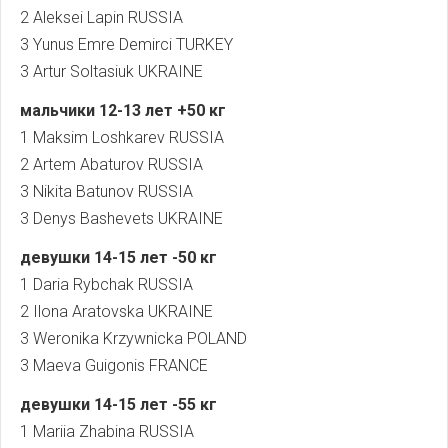
2 Aleksei Lapin RUSSIA
3 Yunus Emre Demirci TURKEY
3 Artur Soltasiuk UKRAINE
мальчики
12-13
лет
+50
кг
1 Maksim Loshkarev RUSSIA
2 Artem Abaturov RUSSIA
3 Nikita Batunov RUSSIA
3 Denys Bashevets UKRAINE
девушки 14-15
лет
-50
кг
1 Daria Rybchak RUSSIA
2 Ilona Aratovska UKRAINE
3 Weronika Krzywnicka POLAND
3 Maeva Guigonis FRANCE
девушки
14-15
лет
-55
кг
1 Mariia Zhabina RUSSIA