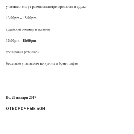
участники могут размяться/потренироваться в доджо
13:00
pm
– 15:00
pm
судейский семинар и экзамен
16:00pm - 18:00pm
тренировка (семинар)
бесплатно участникам по кумитэ и бранч чифам
Вс, 29 января 2017
ОТБОРОЧНЫЕ БОИ