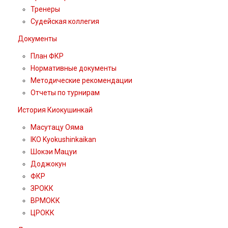
Тренеры
Судейская коллегия
Документы
План ФКР
Нормативные документы
Методические рекомендации
Отчеты по турнирам
История Киокушинкай
Масутацу Ояма
IKO Kyokushinkaikan
Шокэи Мацуи
Доджокун
ФКР
ЗРОКК
ВРМОКК
ЦРОКК