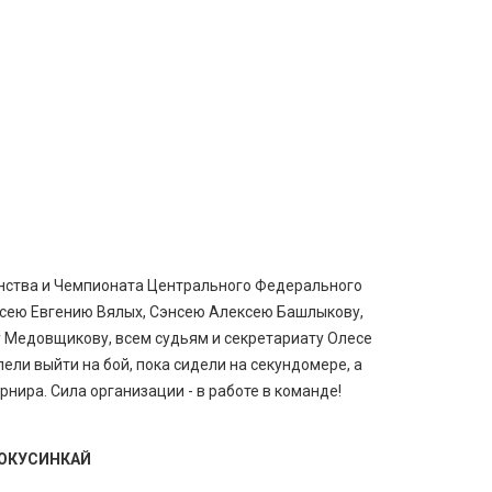
енства и Чемпионата Центрального Федерального
энсею Евгению Вялых, Сэнсею Алексею Башлыкову,
у Медовщикову, всем судьям и секретариату Олесе
ели выйти на бой, пока сидели на секундомере, а
рнира. Сила организации - в работе в команде!
ИОКУСИНКАЙ