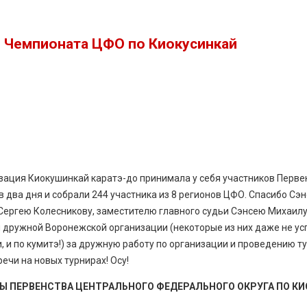
 Чемпионата ЦФО по Киокусинкай
зация Киокушинкай каратэ-до принимала у себя участников Перв
 в два дня и собрали 244 участника из 8 регионов ЦФО. Спасибо С
Сергею Колесникову, заместителю главного судьи Сэнсею Михаил
 дружной Воронежской организации (некоторые из них даже не усп
и, и по кумитэ!) за дружную работу по организации и проведению ту
ечи на новых турнирах! Осу!
Ы ПЕРВЕНСТВА ЦЕНТРАЛЬНОГО ФЕДЕРАЛЬНОГО ОКРУГА ПО К