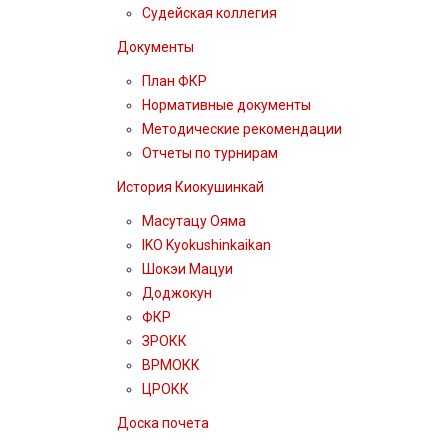
Судейская коллегия
Документы
План ФКР
Нормативные документы
Методические рекомендации
Отчеты по турнирам
История Киокушинкай
Масутацу Ояма
IKO Kyokushinkaikan
Шокэи Мацуи
Доджокун
ФКР
ЗРОКК
ВРМОКК
ЦРОКК
Доска почета