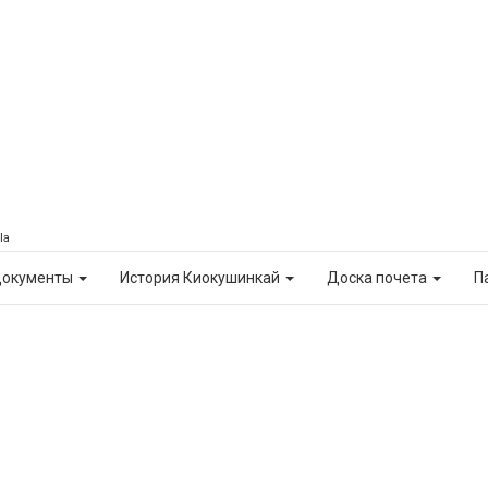
la
окументы
История Киокушинкай
Доска почета
П