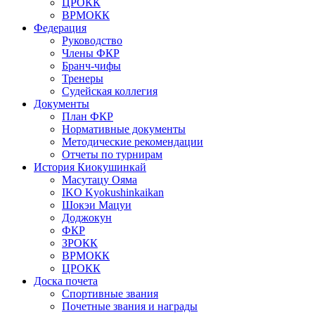
ЦРОКК
ВРМОКК
Федерация
Руководство
Члены ФКР
Бранч-чифы
Тренеры
Судейская коллегия
Документы
План ФКР
Нормативные документы
Методические рекомендации
Отчеты по турнирам
История Киокушинкай
Масутацу Ояма
IKO Kyokushinkaikan
Шокэи Мацуи
Доджокун
ФКР
ЗРОКК
ВРМОКК
ЦРОКК
Доска почета
Спортивные звания
Почетные звания и награды