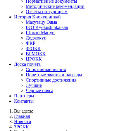
Нормативные документы
Методические рекомендации
Отчеты по турнирам
История Киокушинкай
Масутацу Ояма
IKO Kyokushinkaikan
Шокэи Мацуи
Доджокун
ФКР
ЗРОКК
ВРМОКК
ЦРОКК
Доска почета
Спортивные звания
Почетные звания и награды
Спортивные достижения
Лучшие
Черные пояса
Партнеры
Контакты
Вы здесь:
Главная
Новости
ЗРОКК