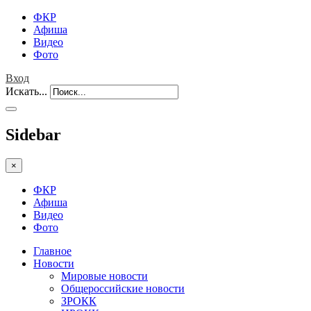
ФКР
Афиша
Видео
Фото
Вход
Искать...
Sidebar
×
ФКР
Афиша
Видео
Фото
Главное
Новости
Мировые новости
Общероссийские новости
ЗРОКК