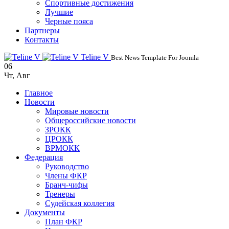
Спортивные достижения
Лучшие
Черные пояса
Партнеры
Контакты
Teline V
Best News Template For Joomla
06
Чт
,
Авг
Главное
Новости
Мировые новости
Общероссийские новости
ЗРОКК
ЦРОКК
ВРМОКК
Федерация
Руководство
Члены ФКР
Бранч-чифы
Тренеры
Судейская коллегия
Документы
План ФКР