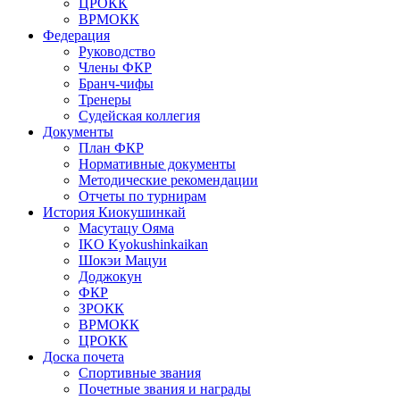
ЦРОКК
ВРМОКК
Федерация
Руководство
Члены ФКР
Бранч-чифы
Тренеры
Судейская коллегия
Документы
План ФКР
Нормативные документы
Методические рекомендации
Отчеты по турнирам
История Киокушинкай
Масутацу Ояма
IKO Kyokushinkaikan
Шокэи Мацуи
Доджокун
ФКР
ЗРОКК
ВРМОКК
ЦРОКК
Доска почета
Спортивные звания
Почетные звания и награды