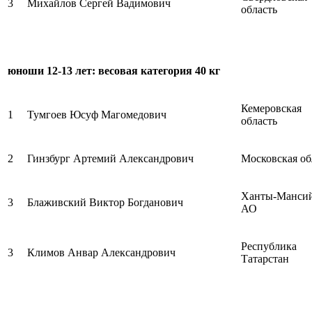
3
Михайлов Сергей Вадимович
область
юноши 12-13 лет: весовая категория 40 кг
Кемеровская
1
Тумгоев Юсуф Магомедович
область
2
Гинзбург Артемий Александрович
Московская об
Ханты-Манси
3
Блаживский Виктор Богданович
АО
Республика
3
Климов Анвар Александрович
Татарстан