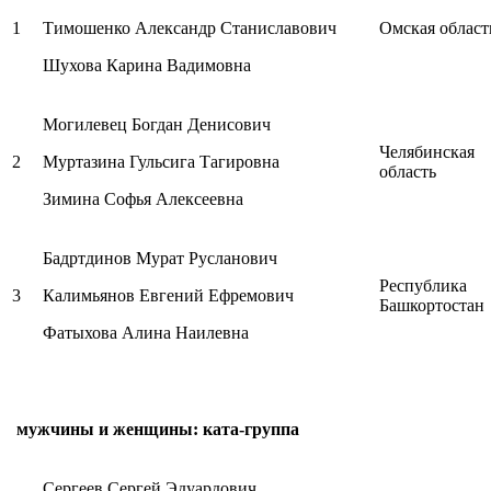
1
Тимошенко Александр Станиславович
Омская област
Шухова Карина Вадимовна
Могилевец Богдан Денисович
Челябинская
2
Муртазина Гульсига Тагировна
область
Зимина Софья Алексеевна
Бадртдинов Мурат Русланович
Республика
3
Калимьянов Евгений Ефремович
Башкортостан
Фатыхова Алина Наилевна
мужчины и женщины: ката-группа
Сергеев Сергей Эдуардович