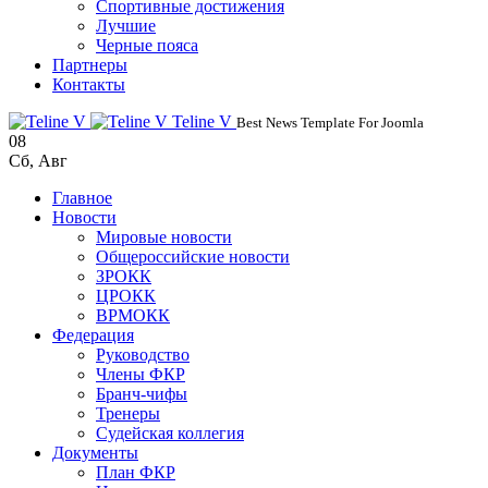
Спортивные достижения
Лучшие
Черные пояса
Партнеры
Контакты
Teline V
Best News Template For Joomla
08
Сб
,
Авг
Главное
Новости
Мировые новости
Общероссийские новости
ЗРОКК
ЦРОКК
ВРМОКК
Федерация
Руководство
Члены ФКР
Бранч-чифы
Тренеры
Судейская коллегия
Документы
План ФКР