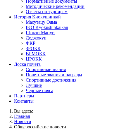
Нормативные документы
Методические рекомендации
Отчеты по турнирам
История Киокушинкай
Масутацу Ояма
IKO Kyokushinkaikan
Шокэи Мацуи
Доджокун
ФКР
ЗРОКК
ВРМОКК
ЦРОКК
Доска почета
Спортивные звания
Почетные звания и награды
Спортивные достижения
Лучшие
Черные пояса
Партнеры
Контакты
Вы здесь:
Главная
Новости
Общероссийские новости