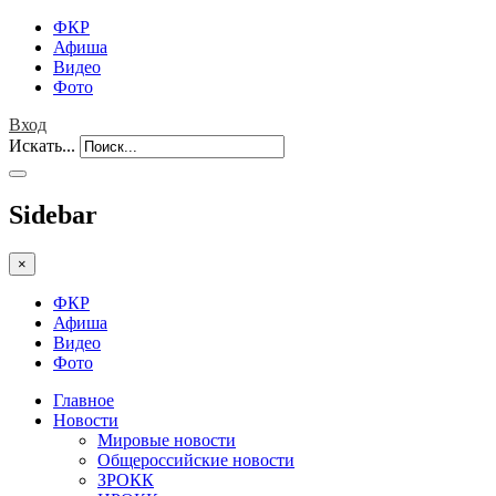
ФКР
Афиша
Видео
Фото
Вход
Искать...
Sidebar
×
ФКР
Афиша
Видео
Фото
Главное
Новости
Мировые новости
Общероссийские новости
ЗРОКК