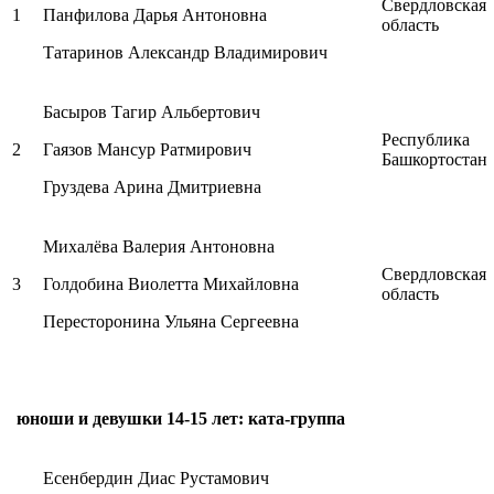
Свердловская
1
Панфилова Дарья Антоновна
область
Татаринов Александр Владимирович
Басыров Тагир Альбертович
Республика
2
Гаязов Мансур Ратмирович
Башкортостан
Груздева Арина Дмитриевна
Михалёва Валерия Антоновна
Свердловская
3
Голдобина Виолетта Михайловна
область
Пересторонина Ульяна Сергеевна
юноши и девушки 14-15 лет: ката-группа
Есенбердин Диас Рустамович