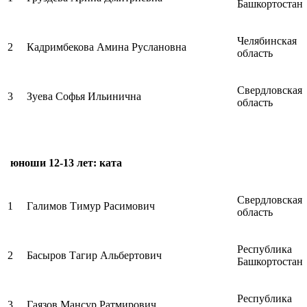
Башкортостан
Челябинская
2
Кадримбекова Амина Руслановна
область
Свердловская
3
Зуева Софья Ильинична
область
юноши 12-13 лет: ката
Свердловская
1
Галимов Тимур Расимович
область
Республика
2
Басыров Тагир Альбертович
Башкортостан
Республика
3
Гаязов Мансур Ратмирович