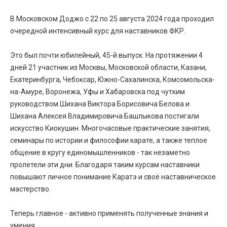
В Московском Доджо с 22 по 25 августа 2024 года проходил
очередной интенсивный курс для наставников ФКР.
⠀
Это был почти юбилейный, 45-й выпуск. На протяжении 4
дней 21 участник из Москвы, Московской области, Казани,
Екатеринбурга, Чебоксар, Южно-Сахалинска, Комсомольска-
на-Амуре, Воронежа, Уфы и Хабаровска под чутким
руководством Шихана Виктора Борисовича Белова и
Шихана Алексея Владимировича Башлыкова постигали
искусство Киокушин. Многочасовые практические занятия,
семинары по истории и философии карате, а также теплое
общение в кругу единомышленников - так незаметно
пролетели эти дни. Благодаря таким курсам наставники
повышают личное понимание Каратэ и своё наставническое
мастерство.
⠀
Теперь главное - активно применять полученные знания и
умения.