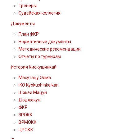
Тренеры
Судейская коллегия
Документы
План ФКР
Нормативные документы
Методические рекомендации
Отчеты по турнирам
История Киокушинкай
Масутацу Ояма
IKO Kyokushinkaikan
Шокэи Мацуи
Доджокун
ФКР
ЗРОКК
ВРМОКК
ЦРОКК