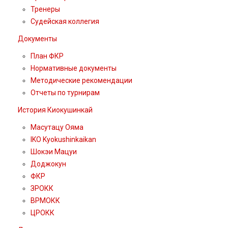
Тренеры
Судейская коллегия
Документы
План ФКР
Нормативные документы
Методические рекомендации
Отчеты по турнирам
История Киокушинкай
Масутацу Ояма
IKO Kyokushinkaikan
Шокэи Мацуи
Доджокун
ФКР
ЗРОКК
ВРМОКК
ЦРОКК